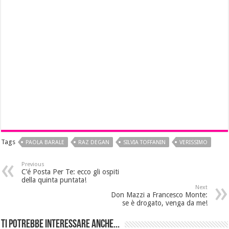
Tags
PAOLA BARALE
RAZ DEGAN
SILVIA TOFFANIN
VERISSIMO
Previous
C’é Posta Per Te: ecco gli ospiti
della quinta puntata!
Next
Don Mazzi a Francesco Monte:
se è drogato, venga da me!
Ti potrebbe interessare anche...