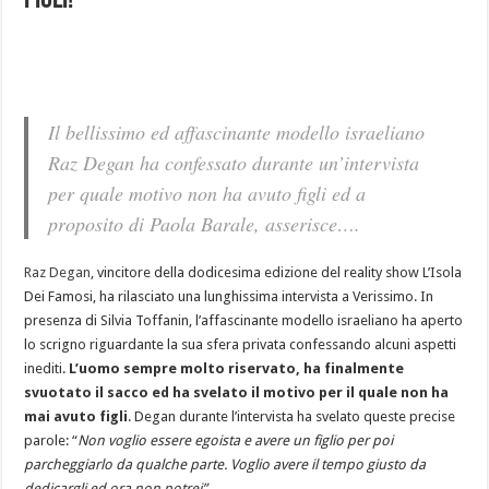
figli!
Il bellissimo ed affascinante modello israeliano
Raz Degan ha confessato durante un’intervista
per quale motivo non ha avuto figli ed a
proposito di Paola Barale, asserisce….
Raz Degan
, vincitore della dodicesima edizione del reality show L’Isola
Dei Famosi, ha rilasciato una lunghissima intervista a Verissimo. In
presenza di Silvia Toffanin, l’affascinante modello israeliano ha aperto
lo scrigno riguardante la sua sfera privata confessando alcuni aspetti
inediti.
L’uomo sempre molto riservato, ha finalmente
svuotato il sacco ed ha svelato il motivo per il quale non ha
mai avuto figli
. Degan durante l’intervista ha svelato queste precise
parole: “
Non voglio essere egoista e avere un figlio per poi
parcheggiarlo da qualche parte. Voglio avere il tempo giusto da
dedicargli ed ora non potrei”
.