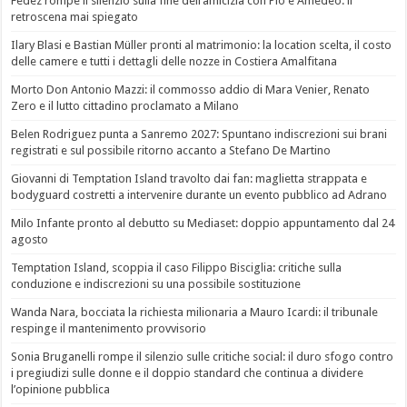
Fedez rompe il silenzio sulla fine dell’amicizia con Pio e Amedeo: il
retroscena mai spiegato
Ilary Blasi e Bastian Müller pronti al matrimonio: la location scelta, il costo
delle camere e tutti i dettagli delle nozze in Costiera Amalfitana
Morto Don Antonio Mazzi: il commosso addio di Mara Venier, Renato
Zero e il lutto cittadino proclamato a Milano
Belen Rodriguez punta a Sanremo 2027: Spuntano indiscrezioni sui brani
registrati e sul possibile ritorno accanto a Stefano De Martino
Giovanni di Temptation Island travolto dai fan: maglietta strappata e
bodyguard costretti a intervenire durante un evento pubblico ad Adrano
Milo Infante pronto al debutto su Mediaset: doppio appuntamento dal 24
agosto
Temptation Island, scoppia il caso Filippo Bisciglia: critiche sulla
conduzione e indiscrezioni su una possibile sostituzione
Wanda Nara, bocciata la richiesta milionaria a Mauro Icardi: il tribunale
respinge il mantenimento provvisorio
Sonia Bruganelli rompe il silenzio sulle critiche social: il duro sfogo contro
i pregiudizi sulle donne e il doppio standard che continua a dividere
l’opinione pubblica