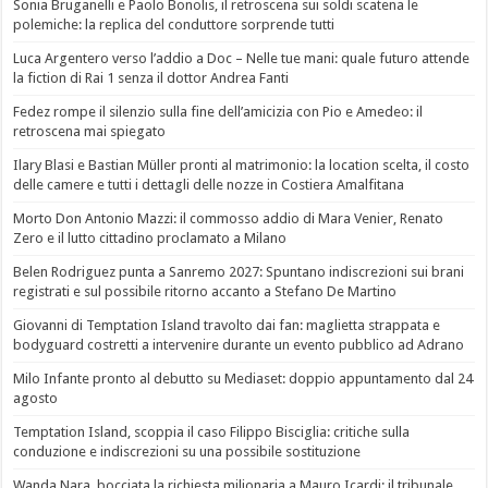
Sonia Bruganelli e Paolo Bonolis, il retroscena sui soldi scatena le
polemiche: la replica del conduttore sorprende tutti
Luca Argentero verso l’addio a Doc – Nelle tue mani: quale futuro attende
la fiction di Rai 1 senza il dottor Andrea Fanti
Fedez rompe il silenzio sulla fine dell’amicizia con Pio e Amedeo: il
retroscena mai spiegato
Ilary Blasi e Bastian Müller pronti al matrimonio: la location scelta, il costo
delle camere e tutti i dettagli delle nozze in Costiera Amalfitana
Morto Don Antonio Mazzi: il commosso addio di Mara Venier, Renato
Zero e il lutto cittadino proclamato a Milano
Belen Rodriguez punta a Sanremo 2027: Spuntano indiscrezioni sui brani
registrati e sul possibile ritorno accanto a Stefano De Martino
Giovanni di Temptation Island travolto dai fan: maglietta strappata e
bodyguard costretti a intervenire durante un evento pubblico ad Adrano
Milo Infante pronto al debutto su Mediaset: doppio appuntamento dal 24
agosto
Temptation Island, scoppia il caso Filippo Bisciglia: critiche sulla
conduzione e indiscrezioni su una possibile sostituzione
Wanda Nara, bocciata la richiesta milionaria a Mauro Icardi: il tribunale