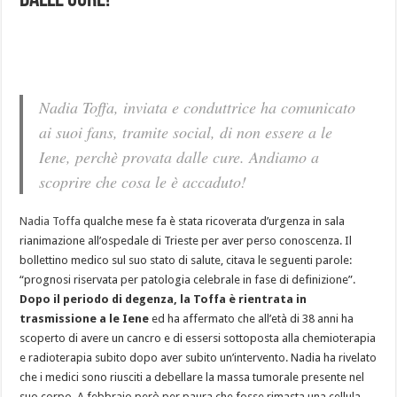
dalle cure!
Nadia Toffa, inviata e conduttrice ha comunicato
ai suoi fans, tramite social, di non essere a le
Iene, perchè provata dalle cure. Andiamo a
scoprire che cosa le è accaduto!
Nadia Toffa
qualche mese fa è stata ricoverata d’urgenza in sala
rianimazione all’ospedale di Trieste per aver perso conoscenza. Il
bollettino medico sul suo stato di salute, citava le seguenti parole:
“prognosi riservata per patologia celebrale in fase di definizione”.
Dopo il periodo di degenza, la Toffa è rientrata in
trasmissione a le Iene
ed ha affermato che all’età di 38 anni ha
scoperto di avere un cancro e di essersi sottoposta alla chemioterapia
e radioterapia subito dopo aver subito un’intervento. Nadia ha rivelato
che i medici sono riusciti a debellare la massa tumorale presente nel
suo corpo. A febbraio però per paura che fosse rimasta una cellula