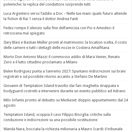
polemiche: la replica del conduttore sorprende tutti
Luca Argentero verso l’addio a Doc – Nelle tue mani: quale futuro attende
la fiction di Rai 1 senza il dottor Andrea Fanti
Fedez rompe il silenzio sulla fine dell’amicizia con Pio e Amedeo: il
retroscena mai spiegato
Ilary Blasi e Bastian Müller pronti al matrimonio: la location scelta, il costo
delle camere e tutti i dettagli delle nozze in Costiera Amalfitana
Morto Don Antonio Mazzi: il commosso addio di Mara Venier, Renato
Zero e il lutto cittadino proclamato a Milano
Belen Rodriguez punta a Sanremo 2027: Spuntano indiscrezioni sui brani
registrati e sul possibile ritorno accanto a Stefano De Martino
Giovanni di Temptation Island travolto dai fan: maglietta strappata e
bodyguard costretti a intervenire durante un evento pubblico ad Adrano
Milo Infante pronto al debutto su Mediaset: doppio appuntamento dal 24
agosto
Temptation Island, scoppia il caso Filippo Bisciglia: critiche sulla
conduzione e indiscrezioni su una possibile sostituzione
Wanda Nara, bocciata la richiesta milionaria a Mauro Icardi: il tribunale