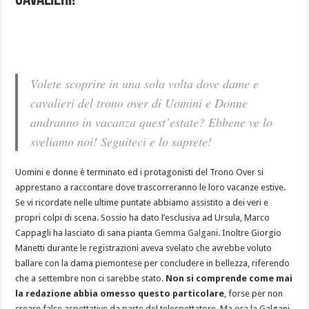
cavalieri!
Volete scoprire in una sola volta dove dame e
cavalieri del trono over di Uomini e Donne
andranno in vacanza quest’estate? Ebbene ve lo
sveliamo noi! Seguiteci e lo saprete!
Uomini e donne è terminato ed i protagonisti del Trono Over si
apprestano a raccontare dove trascorreranno le loro vacanze estive.
Se vi ricordate nelle ultime puntate abbiamo assistito a dei veri e
propri colpi di scena. Sossio ha dato l’esclusiva ad Ursula, Marco
Cappagli ha lasciato di sana pianta
Gemma Galgani
. Inoltre Giorgio
Manetti durante le registrazioni aveva svelato che avrebbe voluto
ballare con la dama piemontese per concludere in bellezza, riferendo
che a settembre non ci sarebbe stato.
Non si comprende come mai
la redazione abbia omesso questo particolare
, forse per non
creare false aspettative da parte del telespettatore. Ma ora la Galgani