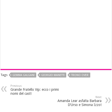
Tags
GEMMA GALGANI
GIORGIO MANETTI
TRONO OVER
Previous
Grande Fratello Vip: ecco i primi
nomi del cast!
Next
Amanda Lear asfalta Barbara
D’Urso e Simona Izzo!