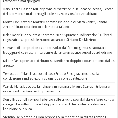
retroscena mai spiegato
Ilary Blasi e Bastian Müller pronti al matrimonio: la location scelta, il costo
delle camere e tutti i dettagli delle nozze in Costiera Amalfitana
Morto Don Antonio Mazzi: il commosso addio di Mara Venier, Renato
Zero e il lutto cittadino proclamato a Milano
Belen Rodriguez punta a Sanremo 2027: Spuntano indiscrezioni sui brani
registrati e sul possibile ritorno accanto a Stefano De Martino
Giovanni di Temptation Island travolto dai fan: maglietta strappata e
bodyguard costretti a intervenire durante un evento pubblico ad Adrano
Milo Infante pronto al debutto su Mediaset: doppio appuntamento dal 24
agosto
Temptation Island, scoppia il caso Filippo Bisciglia: critiche sulla
conduzione e indiscrezioni su una possibile sostituzione
Wanda Nara, bocciata la richiesta milionaria a Mauro Icardi: il tribunale
respinge il mantenimento provvisorio
Sonia Bruganelli rompe il silenzio sulle critiche social: il duro sfogo contro
i pregiudizi sulle donne e il doppio standard che continua a dividere
l’opinione pubblica
Stefano De Martino e Gilda Ambrosio, la madre della stilista rompe il