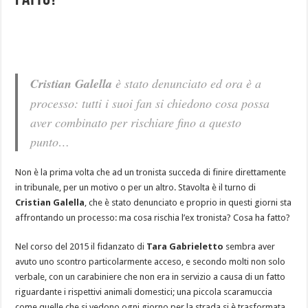
fatto?
Cristian Galella
è stato denunciato ed ora è a
processo: tutti i suoi fan si chiedono cosa possa
aver combinato per rischiare fino a questo
punto…
Non è la prima volta che ad un tronista succeda di finire direttamente
in tribunale, per un motivo o per un altro. Stavolta è il turno di
Cristian Galella
, che è stato denunciato e proprio in questi giorni sta
affrontando un processo: ma cosa rischia l’ex tronista? Cosa ha fatto?
Nel corso del 2015 il fidanzato di
Tara Gabrieletto
sembra aver
avuto uno scontro particolarmente acceso, e secondo molti non solo
verbale, con un carabiniere che non era in servizio a causa di un fatto
riguardante i rispettivi animali domestici; una piccola scaramuccia
come quelle che si vedono ogni giorno per la strada si è trasformata