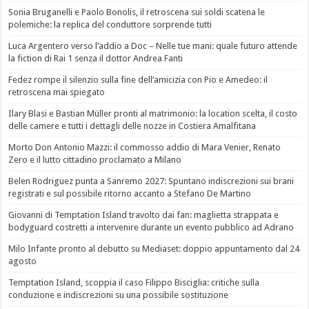
Sonia Bruganelli e Paolo Bonolis, il retroscena sui soldi scatena le
polemiche: la replica del conduttore sorprende tutti
Luca Argentero verso l’addio a Doc – Nelle tue mani: quale futuro attende
la fiction di Rai 1 senza il dottor Andrea Fanti
Fedez rompe il silenzio sulla fine dell’amicizia con Pio e Amedeo: il
retroscena mai spiegato
Ilary Blasi e Bastian Müller pronti al matrimonio: la location scelta, il costo
delle camere e tutti i dettagli delle nozze in Costiera Amalfitana
Morto Don Antonio Mazzi: il commosso addio di Mara Venier, Renato
Zero e il lutto cittadino proclamato a Milano
Belen Rodriguez punta a Sanremo 2027: Spuntano indiscrezioni sui brani
registrati e sul possibile ritorno accanto a Stefano De Martino
Giovanni di Temptation Island travolto dai fan: maglietta strappata e
bodyguard costretti a intervenire durante un evento pubblico ad Adrano
Milo Infante pronto al debutto su Mediaset: doppio appuntamento dal 24
agosto
Temptation Island, scoppia il caso Filippo Bisciglia: critiche sulla
conduzione e indiscrezioni su una possibile sostituzione