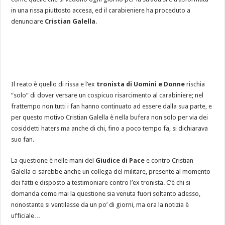
in una rissa piuttosto accesa, ed il carabieniere ha proceduto a
denunciare
Cristian Galella
.
Il reato è quello di rissa e l’ex
tronista di Uomini e Donne
rischia
“solo” di dover versare un cospicuo risarcimento al carabiniere; nel
frattempo non tutti i fan hanno continuato ad essere dalla sua parte, e
per questo motivo Cristian Galella è nella bufera non solo per via dei
cosiddetti haters ma anche di chi, fino a poco tempo fa, si dichiarava
suo fan.
La questione è nelle mani del
Giudice di Pace
e contro Cristian
Galella ci sarebbe anche un collega del militare, presente al momento
dei fatti e disposto a testimoniare contro l’ex tronista. C’è chi si
domanda come mai la questione sia venuta fuori soltanto adesso,
nonostante si ventilasse da un po’ di giorni, ma ora la notizia è
ufficiale…