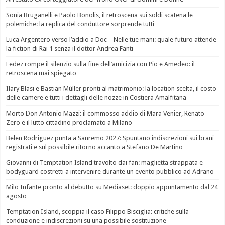
Sonia Bruganelli e Paolo Bonolis, il retroscena sui soldi scatena le
polemiche: la replica del conduttore sorprende tutti
Luca Argentero verso l’addio a Doc – Nelle tue mani: quale futuro attende
la fiction di Rai 1 senza il dottor Andrea Fanti
Fedez rompe il silenzio sulla fine dell’amicizia con Pio e Amedeo: il
retroscena mai spiegato
Ilary Blasi e Bastian Müller pronti al matrimonio: la location scelta, il costo
delle camere e tutti i dettagli delle nozze in Costiera Amalfitana
Morto Don Antonio Mazzi: il commosso addio di Mara Venier, Renato
Zero e il lutto cittadino proclamato a Milano
Belen Rodriguez punta a Sanremo 2027: Spuntano indiscrezioni sui brani
registrati e sul possibile ritorno accanto a Stefano De Martino
Giovanni di Temptation Island travolto dai fan: maglietta strappata e
bodyguard costretti a intervenire durante un evento pubblico ad Adrano
Milo Infante pronto al debutto su Mediaset: doppio appuntamento dal 24
agosto
Temptation Island, scoppia il caso Filippo Bisciglia: critiche sulla
conduzione e indiscrezioni su una possibile sostituzione