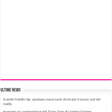
Ultime News
Grande Fratello Vip: spuntano nuovi nomi shock per il nuovo cast del
reality
Arrestato ex corteggiatore del Trono Over di Uomini e Donne