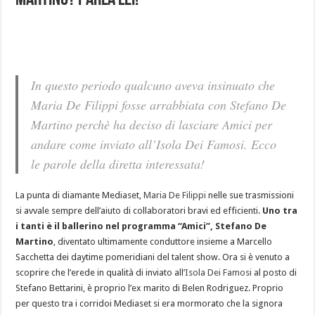
Martino? Parla lei!
In questo periodo qualcuno aveva insinuato che
Maria De Filippi fosse arrabbiata con Stefano De
Martino perchè ha deciso di lasciare Amici per
andare come inviato all’Isola Dei Famosi. Ecco
le parole della diretta interessata!
La punta di diamante Mediaset,
Maria De Filippi
nelle sue trasmissioni
si avvale sempre dell’aiuto di collaboratori bravi ed efficienti.
Uno tra
i tanti è il ballerino nel programma “Amici”, Stefano De
Martino
, diventato ultimamente conduttore insieme a Marcello
Sacchetta dei daytime pomeridiani del talent show. Ora si è venuto a
scoprire che l’erede in qualità di inviato all’
Isola Dei Famosi
al posto di
Stefano Bettarini, è proprio l’ex marito di Belen Rodriguez. Proprio
per questo tra i corridoi Mediaset si era mormorato che la signora