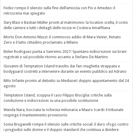
Fedez rompe il silenzio sulla fine dell’amicizia con Pio e Amedeo: il
retroscena mai spiegato
Ilary Blasi e Bastian Müller pronti al matrimonio: la location scelta, il costo
delle camere e tutti i dettagli delle nozze in Costiera Amalfitana
Morto Don Antonio Mazzi: il commosso addio di Mara Venier, Renato
Zero e il lutto cittadino proclamato a Milano
Belen Rodriguez punta a Sanremo 2027: Spuntano indiscrezioni sui brani
registrati e sul possibile ritorno accanto a Stefano De Martino
Giovanni di Temptation Island travolto dai fan: maglietta strappata e
bodyguard costretti a intervenire durante un evento pubblico ad Adrano
Milo Infante pronto al debutto su Mediaset: doppio appuntamento dal 24
agosto
Temptation Island, scoppia il caso Filippo Bisciglia: critiche sulla
conduzione e indiscrezioni su una possibile sostituzione
Wanda Nara, bocciata la richiesta milionaria a Mauro Icardi: il tribunale
respinge il mantenimento provvisorio
Sonia Bruganelli rompe il silenzio sulle critiche social: il duro sfogo contro
i pregiudizi sulle donne e il doppio standard che continua a dividere