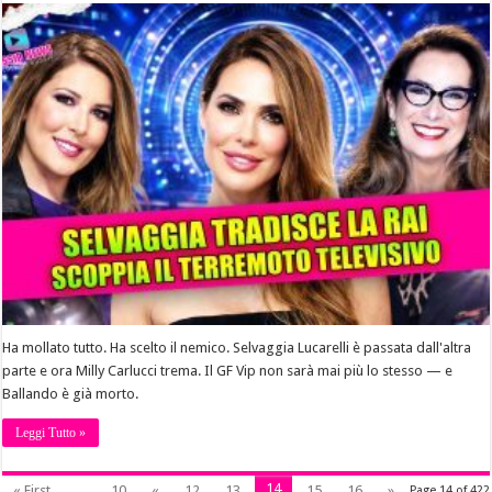
Ha mollato tutto. Ha scelto il nemico. Selvaggia Lucarelli è passata dall'altra
parte e ora Milly Carlucci trema. Il GF Vip non sarà mai più lo stesso — e
Ballando è già morto.
Leggi Tutto »
14
« First
...
10
«
12
13
15
16
»
Page 14 of 422