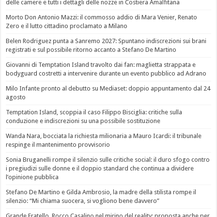
delle camere e tutti i dettagli delle nozze in Costiera Amalfitana
Morto Don Antonio Mazzi: il commosso addio di Mara Venier, Renato
Zero e il lutto cittadino proclamato a Milano
Belen Rodriguez punta a Sanremo 2027: Spuntano indiscrezioni sui brani
registrati e sul possibile ritorno accanto a Stefano De Martino
Giovanni di Temptation Island travolto dai fan: maglietta strappata e
bodyguard costretti a intervenire durante un evento pubblico ad Adrano
Milo Infante pronto al debutto su Mediaset: doppio appuntamento dal 24
agosto
Temptation Island, scoppia il caso Filippo Bisciglia: critiche sulla
conduzione e indiscrezioni su una possibile sostituzione
Wanda Nara, bocciata la richiesta milionaria a Mauro Icardi: il tribunale
respinge il mantenimento provvisorio
Sonia Bruganelli rompe il silenzio sulle critiche social: il duro sfogo contro
i pregiudizi sulle donne e il doppio standard che continua a dividere
l’opinione pubblica
Stefano De Martino e Gilda Ambrosio, la madre della stilista rompe il
silenzio: “Mi chiama suocera, si vogliono bene davvero”
Grande Fratello, Rocco Casalino nel mirino del reality: proposta anche per