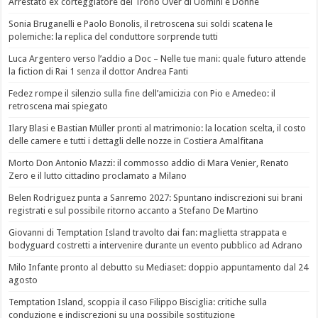
Arrestato ex corteggiatore del Trono Over di Uomini e Donne
Sonia Bruganelli e Paolo Bonolis, il retroscena sui soldi scatena le
polemiche: la replica del conduttore sorprende tutti
Luca Argentero verso l’addio a Doc – Nelle tue mani: quale futuro attende
la fiction di Rai 1 senza il dottor Andrea Fanti
Fedez rompe il silenzio sulla fine dell’amicizia con Pio e Amedeo: il
retroscena mai spiegato
Ilary Blasi e Bastian Müller pronti al matrimonio: la location scelta, il costo
delle camere e tutti i dettagli delle nozze in Costiera Amalfitana
Morto Don Antonio Mazzi: il commosso addio di Mara Venier, Renato
Zero e il lutto cittadino proclamato a Milano
Belen Rodriguez punta a Sanremo 2027: Spuntano indiscrezioni sui brani
registrati e sul possibile ritorno accanto a Stefano De Martino
Giovanni di Temptation Island travolto dai fan: maglietta strappata e
bodyguard costretti a intervenire durante un evento pubblico ad Adrano
Milo Infante pronto al debutto su Mediaset: doppio appuntamento dal 24
agosto
Temptation Island, scoppia il caso Filippo Bisciglia: critiche sulla
conduzione e indiscrezioni su una possibile sostituzione