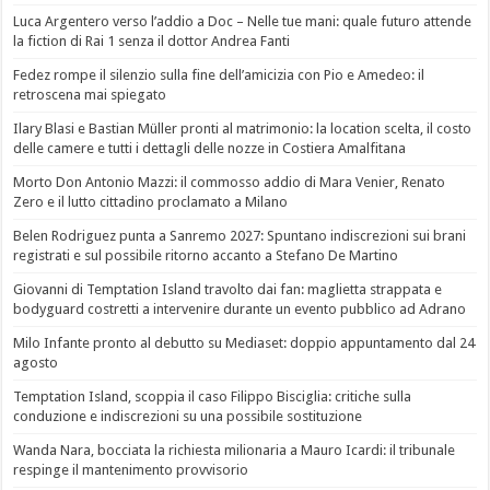
Luca Argentero verso l’addio a Doc – Nelle tue mani: quale futuro attende
la fiction di Rai 1 senza il dottor Andrea Fanti
Fedez rompe il silenzio sulla fine dell’amicizia con Pio e Amedeo: il
retroscena mai spiegato
Ilary Blasi e Bastian Müller pronti al matrimonio: la location scelta, il costo
delle camere e tutti i dettagli delle nozze in Costiera Amalfitana
Morto Don Antonio Mazzi: il commosso addio di Mara Venier, Renato
Zero e il lutto cittadino proclamato a Milano
Belen Rodriguez punta a Sanremo 2027: Spuntano indiscrezioni sui brani
registrati e sul possibile ritorno accanto a Stefano De Martino
Giovanni di Temptation Island travolto dai fan: maglietta strappata e
bodyguard costretti a intervenire durante un evento pubblico ad Adrano
Milo Infante pronto al debutto su Mediaset: doppio appuntamento dal 24
agosto
Temptation Island, scoppia il caso Filippo Bisciglia: critiche sulla
conduzione e indiscrezioni su una possibile sostituzione
Wanda Nara, bocciata la richiesta milionaria a Mauro Icardi: il tribunale
respinge il mantenimento provvisorio