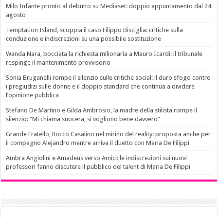
Milo Infante pronto al debutto su Mediaset: doppio appuntamento dal 24
agosto
Temptation Island, scoppia il caso Filippo Bisciglia: critiche sulla
conduzione e indiscrezioni su una possibile sostituzione
Wanda Nara, bocciata la richiesta milionaria a Mauro Icardi: il tribunale
respinge il mantenimento provvisorio
Sonia Bruganelli rompe il silenzio sulle critiche social: il duro sfogo contro
i pregiudizi sulle donne e il doppio standard che continua a dividere
l’opinione pubblica
Stefano De Martino e Gilda Ambrosio, la madre della stilista rompe il
silenzio: “Mi chiama suocera, si vogliono bene davvero”
Grande Fratello, Rocco Casalino nel mirino del reality: proposta anche per
il compagno Alejandro mentre arriva il duetto con Maria De Filippi
Ambra Angiolini e Amadeus verso Amici: le indiscrezioni sui nuovi
professori fanno discutere il pubblico del talent di Maria De Filippi