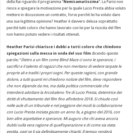
della Rai riguardo il programma “
Nemicamatissima
“. La Parisi non
riesce a spiegare la motivazione per la quale Lucio Presta abbia voluto
mettere in discussione un contratto, forse perchè lei ha voluto dare
una sua legittima opinione? Heather è davvero delusa soprattutto
perchè tutti coloro che hanno lavorato con lei per la riuscita del film
non hanno potuto vedere i risultati ottenuti.
Heather Parisi chiarisce i dubbi a tutti coloro che chiedono
spiegazioni sulla messa in onda del suo film
dicendo queste
parole: “
Dietro a un film come Blind Maze ci sono le speranze, i
sacrifici e il talento di ragazzi che non meritano di vedere tarpate le
proprie ali e traditi i propri sogni. Per queste ragioni, con grande
dolore, a tutti quanti mi chiedono notizie del film, devo rispondere
che non dipende da me, ma dalla politica commerciale che
intenderà adottare la Arcobaleno Tre di Lucio Presta, detentrice dei
diritti di sfruttamento del film fino all’ottobre 2018. Si chiude così
nelle aule di un tribunale e nel peggiore dei modi la collaborazione
con Lucio Presta iniziata giusto un anno fa, a giugno del 2016, con
ben altre aspettative e speranze. Mi auguro che chi aveva ancora
dubbi sulla vera ragione di quell’operazione e di come sia stata
gestita, oggi se li sia definitivamente chiariti. Il tempo renderà