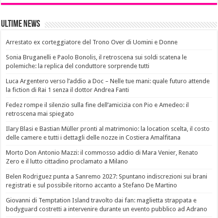
Ultime News
Arrestato ex corteggiatore del Trono Over di Uomini e Donne
Sonia Bruganelli e Paolo Bonolis, il retroscena sui soldi scatena le
polemiche: la replica del conduttore sorprende tutti
Luca Argentero verso l’addio a Doc – Nelle tue mani: quale futuro attende
la fiction di Rai 1 senza il dottor Andrea Fanti
Fedez rompe il silenzio sulla fine dell’amicizia con Pio e Amedeo: il
retroscena mai spiegato
Ilary Blasi e Bastian Müller pronti al matrimonio: la location scelta, il costo
delle camere e tutti i dettagli delle nozze in Costiera Amalfitana
Morto Don Antonio Mazzi: il commosso addio di Mara Venier, Renato
Zero e il lutto cittadino proclamato a Milano
Belen Rodriguez punta a Sanremo 2027: Spuntano indiscrezioni sui brani
registrati e sul possibile ritorno accanto a Stefano De Martino
Giovanni di Temptation Island travolto dai fan: maglietta strappata e
bodyguard costretti a intervenire durante un evento pubblico ad Adrano