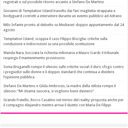
registrati e sul possibile ritorno accanto a Stefano De Martino
Giovanni di Temptation Island travolto dai fan: maglietta strappata e
bodyguard costretti a intervenire durante un evento pubblico ad Adrano
Milo Infante pronto al debutto su Mediaset: doppio appuntamento dal 24
agosto
Temptation Island, scoppia il caso Filippo Bisciglia: critiche sulla
conduzione e indiscrezioni su una possibile sostituzione
Wanda Nara, bocciata la richiesta milionaria a Mauro Icardi: il tribunale
respinge il mantenimento provvisorio
Sonia Bruganelli rompe il silenzio sulle critiche social: il duro sfogo contro
i pregiudizi sulle donne e il doppio standard che continua a dividere
l’opinione pubblica
Stefano De Martino e Gilda Ambrosio, la madre della stilista rompe il
silenzio: “Mi chiama suocera, si vogliono bene davvero”
Grande Fratello, Rocco Casalino nel mirino del reality: proposta anche per
il compagno Alejandro mentre arriva il duetto con Maria De Filippi