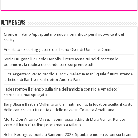
Ultime News
Grande Fratello Vip: spuntano nuovi nomi shock per il nuovo cast del
reality
Arrestato ex corteggiatore del Trono Over di Uomini e Donne
Sonia Bruganelli e Paolo Bonolis, il retroscena sui soldi scatena le
polemiche: la replica del conduttore sorprende tutti
Luca Argentero verso l’addio a Doc – Nelle tue mani: quale futuro attende
la fiction di Rai 1 senza il dottor Andrea Fanti
Fedez rompe il silenzio sulla fine dell’amicizia con Pio e Amedeo: il
retroscena mai spiegato
Ilary Blasi e Bastian Müller pronti al matrimonio: la location scelta, il costo
delle camere e tutti i dettagli delle nozze in Costiera Amalfitana
Morto Don Antonio Mazzi: il commosso addio di Mara Venier, Renato
Zero e il lutto cittadino proclamato a Milano
Belen Rodriguez punta a Sanremo 2027: Spuntano indiscrezioni sui brani