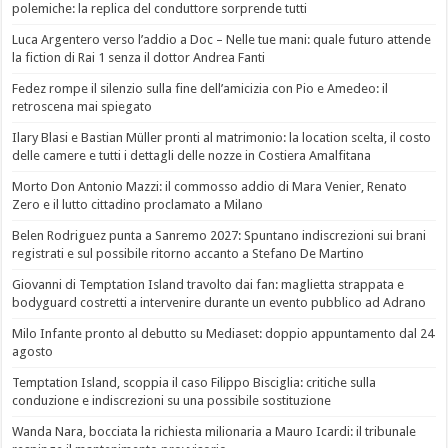
polemiche: la replica del conduttore sorprende tutti
Luca Argentero verso l’addio a Doc – Nelle tue mani: quale futuro attende
la fiction di Rai 1 senza il dottor Andrea Fanti
Fedez rompe il silenzio sulla fine dell’amicizia con Pio e Amedeo: il
retroscena mai spiegato
Ilary Blasi e Bastian Müller pronti al matrimonio: la location scelta, il costo
delle camere e tutti i dettagli delle nozze in Costiera Amalfitana
Morto Don Antonio Mazzi: il commosso addio di Mara Venier, Renato
Zero e il lutto cittadino proclamato a Milano
Belen Rodriguez punta a Sanremo 2027: Spuntano indiscrezioni sui brani
registrati e sul possibile ritorno accanto a Stefano De Martino
Giovanni di Temptation Island travolto dai fan: maglietta strappata e
bodyguard costretti a intervenire durante un evento pubblico ad Adrano
Milo Infante pronto al debutto su Mediaset: doppio appuntamento dal 24
agosto
Temptation Island, scoppia il caso Filippo Bisciglia: critiche sulla
conduzione e indiscrezioni su una possibile sostituzione
Wanda Nara, bocciata la richiesta milionaria a Mauro Icardi: il tribunale