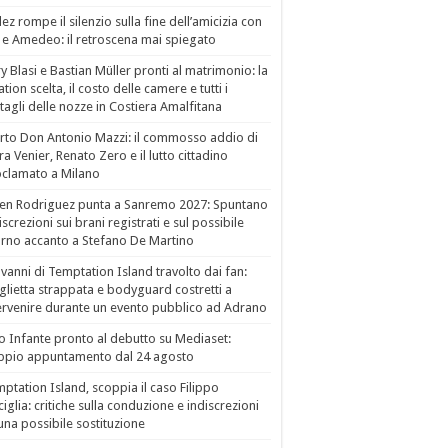
ez rompe il silenzio sulla fine dell’amicizia con
 e Amedeo: il retroscena mai spiegato
ry Blasi e Bastian Müller pronti al matrimonio: la
ation scelta, il costo delle camere e tutti i
tagli delle nozze in Costiera Amalfitana
to Don Antonio Mazzi: il commosso addio di
a Venier, Renato Zero e il lutto cittadino
clamato a Milano
en Rodriguez punta a Sanremo 2027: Spuntano
iscrezioni sui brani registrati e sul possibile
orno accanto a Stefano De Martino
vanni di Temptation Island travolto dai fan:
lietta strappata e bodyguard costretti a
ervenire durante un evento pubblico ad Adrano
o Infante pronto al debutto su Mediaset:
ppio appuntamento dal 24 agosto
ptation Island, scoppia il caso Filippo
ciglia: critiche sulla conduzione e indiscrezioni
una possibile sostituzione