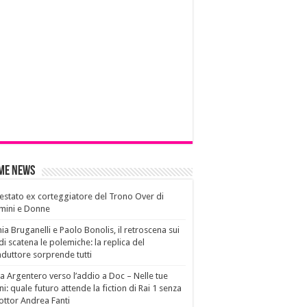
ime News
estato ex corteggiatore del Trono Over di
mini e Donne
ia Bruganelli e Paolo Bonolis, il retroscena sui
di scatena le polemiche: la replica del
duttore sorprende tutti
a Argentero verso l’addio a Doc – Nelle tue
i: quale futuro attende la fiction di Rai 1 senza
dottor Andrea Fanti