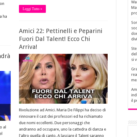
Wan
non
Mau
Leggi Tutto »
pro
a ha
Son
soc
Amici 22: Pettinelli e Peparini
don
Fuori Dal Talent! Ecco Chi
div
Arriva!
Ste
del
ndrà
si 
Gra
rea
men
Amb
ind
il 
Rivoluzione ad Amici. Maria De Filippi ha deciso di
rinnovare il cast dei professori ed ha richiamato
due nomi eccellenti. Due personaggi che
o al
andranno ad occupare, uno la cattedra di danza e
el
l'altro quella di canto. A lasciare il Talent saranno