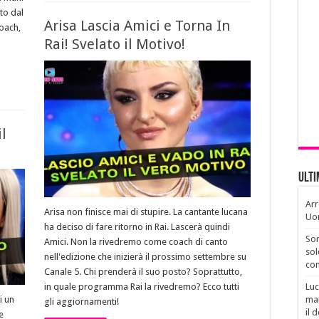
tto dal
Arisa Lascia Amici e Torna In
coach,
Rai! Svelato il Motivo!
il
Ult
Arr
Arisa non finisce mai di stupire. La cantante lucana
Uo
ha deciso di fare ritorno in Rai. Lascerà quindi
Son
Amici. Non la rivedremo come coach di canto
sol
nell'edizione che inizierà il prossimo settembre su
con
Canale 5. Chi prenderà il suo posto? Soprattutto,
Luc
in quale programma Rai la rivedremo? Ecco tutti
man
i un
gli aggiornamenti!
il 
e