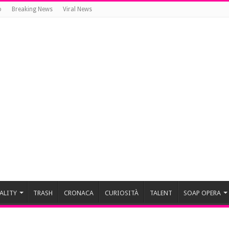
o
Breaking News
Viral News
ALITY
TRASH
CRONACA
CURIOSITÀ
TALENT
SOAP OPERA