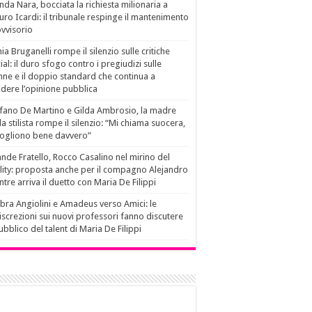
da Nara, bocciata la richiesta milionaria a
ro Icardi: il tribunale respinge il mantenimento
vvisorio
ia Bruganelli rompe il silenzio sulle critiche
ial: il duro sfogo contro i pregiudizi sulle
ne e il doppio standard che continua a
idere l’opinione pubblica
fano De Martino e Gilda Ambrosio, la madre
la stilista rompe il silenzio: “Mi chiama suocera,
vogliono bene davvero”
nde Fratello, Rocco Casalino nel mirino del
lity: proposta anche per il compagno Alejandro
tre arriva il duetto con Maria De Filippi
ra Angiolini e Amadeus verso Amici: le
iscrezioni sui nuovi professori fanno discutere
pubblico del talent di Maria De Filippi