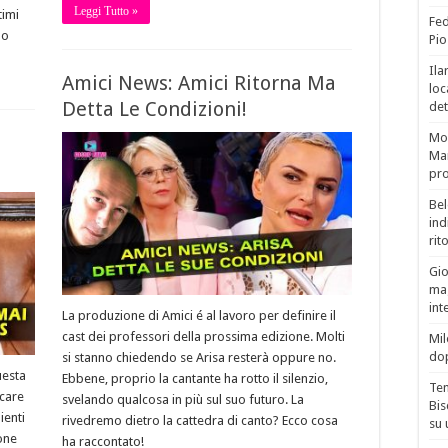
Leggi Tutto »
timi
Fed
lo
Pio
Ila
Amici News: Amici Ritorna Ma
loc
Detta Le Condizioni!
det
Mor
Mar
pro
Bel
ind
rit
Gio
mag
int
La produzione di Amici é al lavoro per definire il
cast dei professori della prossima edizione. Molti
Mil
do
si stanno chiedendo se Arisa resterà oppure no.
uesta
Ebbene, proprio la cantante ha rotto il silenzio,
Tem
icare
svelando qualcosa in più sul suo futuro. La
Bis
ienti
rivedremo dietro la cattedra di canto? Ecco cosa
su 
ione
ha raccontato!