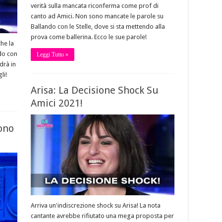
verità sulla mancata riconferma come prof di
canto ad Amici. Non sono mancate le parole su
Ballando con le Stelle, dove si sta mettendo alla
prova come ballerina. Ecco le sue parole!
che la
do con
Leggi Tutto »
drà in
li!
Arisa: La Decisione Shock Su
Amici 2021!
Sono
Arriva un'indiscrezione shock su Arisa! La nota
cantante avrebbe rifiutato una mega proposta per