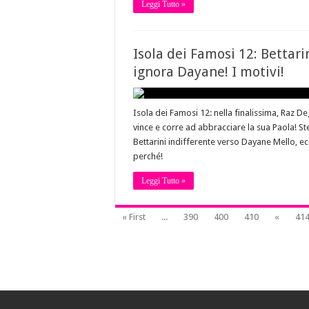
Leggi Tutto »
Isola dei Famosi 12: Bettari
ignora Dayane! I motivi!
Isola dei Famosi 12: nella finalissima, Raz D
vince e corre ad abbracciare la sua Paola! S
Bettarini indifferente verso Dayane Mello, e
perché!
Leggi Tutto »
« First
...
390
400
410
«
41