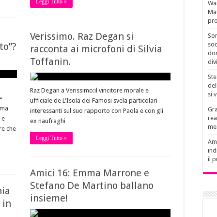
Leggi Tutto »
Wan
Mau
pro
Verissimo. Raz Degan si
Son
to”?
soc
racconta ai microfoni di Silvia
don
Toffanin.
div
Ste
del
Raz Degan a Verissimo:il vincitore morale e
si 
e
ufficiale de L'Isola dei Famosi svela particolari
ama
Gra
interessanti sul suo rapporto con Paola e con gli
rea
 e
ex naufraghi
men
re che
Leggi Tutto »
Amb
ind
il 
Amici 16: Emma Marrone e
Stefano De Martino ballano
nia
insieme!
 in