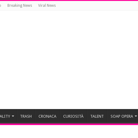
o
Breaking News
Viral News
ALITY
TRASH
CRONACA
CURIOSITÀ
TALENT
SOAP OPERA