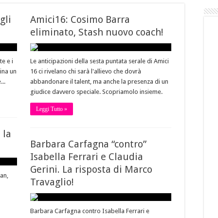
gli
Amici16: Cosimo Barra
eliminato, Stash nuovo coach!
e e i
Le anticipazioni della sesta puntata serale di Amici
ina un
16 ci rivelano chi sarà l'allievo che dovrà
...
abbandonare il talent, ma anche la presenza di un
giudice davvero speciale. Scopriamolo insieme.
Leggi Tutto »
 la
Barbara Carfagna “contro”
Isabella Ferrari e Claudia
Gerini. La risposta di Marco
an,
Travaglio!
Barbara Carfagna contro Isabella Ferrari e