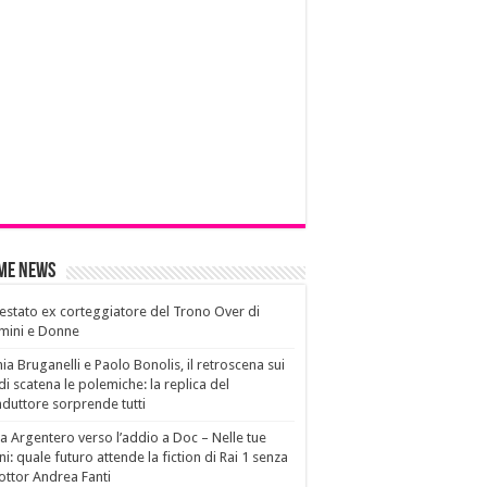
ime News
estato ex corteggiatore del Trono Over di
mini e Donne
ia Bruganelli e Paolo Bonolis, il retroscena sui
di scatena le polemiche: la replica del
duttore sorprende tutti
a Argentero verso l’addio a Doc – Nelle tue
i: quale futuro attende la fiction di Rai 1 senza
dottor Andrea Fanti