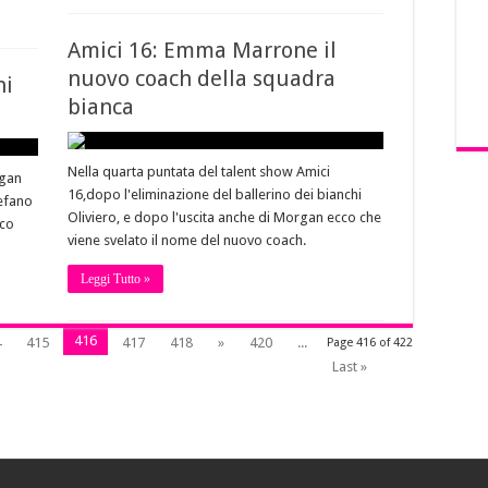
Amici 16: Emma Marrone il
nuovo coach della squadra
ni
bianca
Nella quarta puntata del talent show Amici
egan
16,dopo l'eliminazione del ballerino dei bianchi
tefano
Oliviero, e dopo l'uscita anche di Morgan ecco che
cco
viene svelato il nome del nuovo coach.
Leggi Tutto »
416
4
415
417
418
»
420
...
Page 416 of 422
Last »