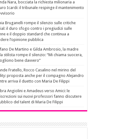
da Nara, bocciata la richiesta milionaria a
ro Icardi: il tribunale respinge il mantenimento
vvisorio
ia Bruganelli rompe il silenzio sulle critiche
ial: il duro sfogo contro i pregiudizi sulle
ne e il doppio standard che continua a
idere l’opinione pubblica
fano De Martino e Gilda Ambrosio, la madre
la stilista rompe il silenzio: “Mi chiama suocera,
vogliono bene davvero”
nde Fratello, Rocco Casalino nel mirino del
lity: proposta anche per il compagno Alejandro
tre arriva il duetto con Maria De Filippi
ra Angiolini e Amadeus verso Amici: le
iscrezioni sui nuovi professori fanno discutere
pubblico del talent di Maria De Filippi