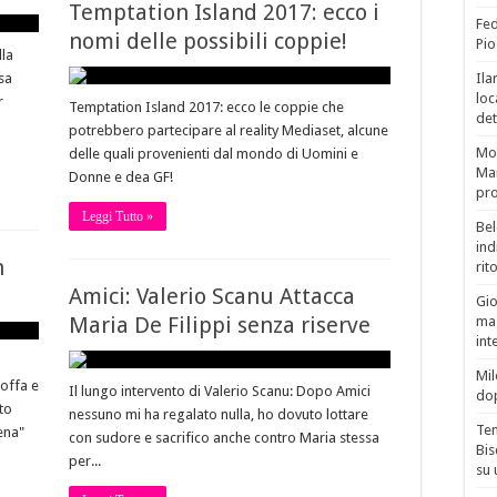
Temptation Island 2017: ecco i
Fed
nomi delle possibili coppie!
Pio
lla
sa
Ila
loc
r
Temptation Island 2017: ecco le coppie che
det
potrebbero partecipare al reality Mediaset, alcune
Mor
delle quali provenienti dal mondo di Uomini e
Mar
Donne e dea GF!
pro
Leggi Tutto »
Bel
ind
h
rit
Amici: Valerio Scanu Attacca
Gio
Maria De Filippi senza riserve
mag
int
a
Mil
offa e
Il lungo intervento di Valerio Scanu: Dopo Amici
do
to
nessuno mi ha regalato nulla, ho dovuto lottare
Tem
ena"
con sudore e sacrifico anche contro Maria stessa
Bis
per...
su 