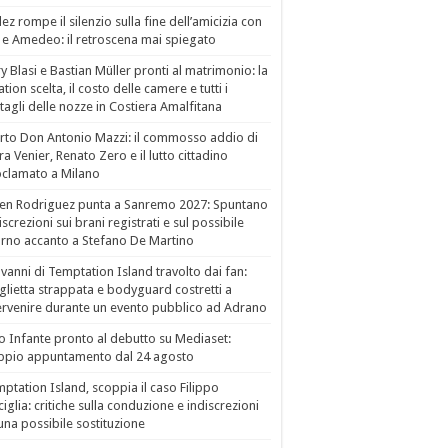
ez rompe il silenzio sulla fine dell’amicizia con
 e Amedeo: il retroscena mai spiegato
ry Blasi e Bastian Müller pronti al matrimonio: la
ation scelta, il costo delle camere e tutti i
tagli delle nozze in Costiera Amalfitana
to Don Antonio Mazzi: il commosso addio di
a Venier, Renato Zero e il lutto cittadino
clamato a Milano
en Rodriguez punta a Sanremo 2027: Spuntano
iscrezioni sui brani registrati e sul possibile
orno accanto a Stefano De Martino
vanni di Temptation Island travolto dai fan:
lietta strappata e bodyguard costretti a
ervenire durante un evento pubblico ad Adrano
o Infante pronto al debutto su Mediaset:
ppio appuntamento dal 24 agosto
ptation Island, scoppia il caso Filippo
ciglia: critiche sulla conduzione e indiscrezioni
una possibile sostituzione