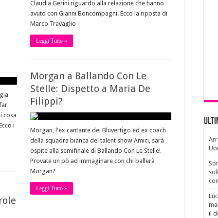
Claudia Gerini riguardo alla relazione che hanno
avuto con Gianni Boncompagni. Ecco la riposta di
Marco Travaglio
Leggi Tutto »
a
Morgan a Ballando Con Le
Stelle: Dispetto a Maria De
gia
Filippi?
far
i cosa
Ult
Ecco i
Morgan, l'ex cantante dei Bluvertigo ed ex coach
Arr
della squadra bianca del talent show Amici, sarà
Uo
ospite alla semifinale di Ballando Con Le Stelle!
Provate un pò ad immaginare con chi ballerà
Son
Morgan?
sol
con
Leggi Tutto »
Luc
role
man
il 