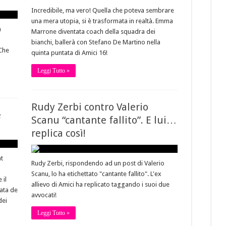
Incredibile, ma vero! Quella che poteva sembrare
una mera utopia, si è trasformata in realtà. Emma
n
Marrone diventata coach della squadra dei
bianchi, ballerà con Stefano De Martino nella
Che
quinta puntata di Amici 16!
Leggi Tutto »
Rudy Zerbi contro Valerio
e
Scanu “cantante fallito”. E lui…
replica così!
nt
Rudy Zerbi, rispondendo ad un post di Valerio
Scanu, lo ha etichettato "cantante fallito". L'ex
 il
allievo di Amici ha replicato taggando i suoi due
tata de
avvocati!
dei
Leggi Tutto »