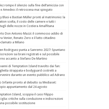
ez rompe il silenzio sulla fine dell’amicizia con
 e Amedeo: il retroscena mai spiegato
ry Blasi e Bastian Müller pronti al matrimonio: la
ation scelta, il costo delle camere e tutti i
tagli delle nozze in Costiera Amalfitana
to Don Antonio Mazzi: il commosso addio di
a Venier, Renato Zero e il lutto cittadino
clamato a Milano
en Rodriguez punta a Sanremo 2027: Spuntano
iscrezioni sui brani registrati e sul possibile
orno accanto a Stefano De Martino
vanni di Temptation Island travolto dai fan:
lietta strappata e bodyguard costretti a
ervenire durante un evento pubblico ad Adrano
o Infante pronto al debutto su Mediaset:
ppio appuntamento dal 24 agosto
ptation Island, scoppia il caso Filippo
ciglia: critiche sulla conduzione e indiscrezioni
una possibile sostituzione