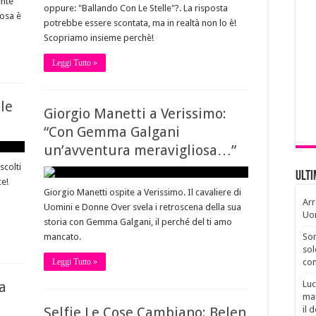
ente
oppure: "Ballando Con Le Stelle"?. La risposta
cosa è
potrebbe essere scontata, ma in realtà non lo è!
Scopriamo insieme perchè!
Leggi Tutto »
ale
Giorgio Manetti a Verissimo:
“Con Gemma Galgani
un’avventura meravigliosa…”
scolti
Ult
ce!
Giorgio Manetti ospite a Verissimo. Il cavaliere di
Arr
Uomini e Donne Over svela i retroscena della sua
Uo
storia con Gemma Galgani, il perché del ti amo
mancato.
Son
sol
Leggi Tutto »
con
a
Luc
man
Selfie Le Cose Cambiano: Belen
il 