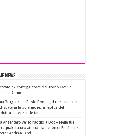
ime News
estato ex corteggiatore del Trono Over di
mini e Donne
ia Bruganelli e Paolo Bonolis, il retroscena sui
di scatena le polemiche: la replica del
duttore sorprende tutti
a Argentero verso l’addio a Doc – Nelle tue
i: quale futuro attende la fiction di Rai 1 senza
dottor Andrea Fanti