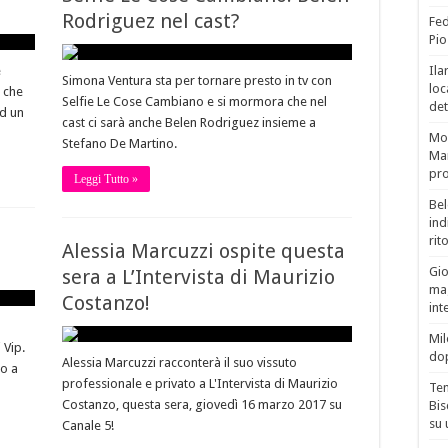
Rodriguez nel cast?
Fed
Pio
e
Ila
Simona Ventura sta per tornare presto in tv con
loc
ù che
Selfie Le Cose Cambiano e si mormora che nel
det
d un
cast ci sarà anche Belen Rodriguez insieme a
Mor
Stefano De Martino.
Mar
pro
Leggi Tutto »
Bel
ind
rit
Alessia Marcuzzi ospite questa
Gio
sera a L’Intervista di Maurizio
mag
Costanzo!
int
Mil
 Vip.
do
Alessia Marcuzzi racconterà il suo vissuto
no a
professionale e privato a L'Intervista di Maurizio
Tem
Costanzo, questa sera, giovedì 16 marzo 2017 su
Bis
su 
Canale 5!