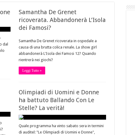
ione
Samantha De Grenet
ricoverata. Abbandonerà L’Isola
dei Famosi?
o
Samantha De Grenet ricoverata in ospedale a
o dal
causa di una brutta colica renale. La show girl
olo
abbandonerà L'Isola dei Famosi 12? Quando
rientrerà nei giochi?
Leggi Tutto »
a
Olimpiadi di Uomini e Donne
ha battuto Ballando Con Le
Stelle? La verità!
to
Quale programma ha vinto sabato sera in termini
i?
di auditel: "Le Olimpiadi di Uomini e Donne",