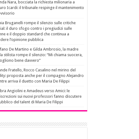
da Nara, bocciata la richiesta milionaria a
ro Icardi: il tribunale respinge il mantenimento
vvisorio
ia Bruganelli rompe il silenzio sulle critiche
ial: il duro sfogo contro i pregiudizi sulle
ne e il doppio standard che continua a
idere l’opinione pubblica
fano De Martino e Gilda Ambrosio, la madre
la stilista rompe il silenzio: “Mi chiama suocera,
vogliono bene davvero”
nde Fratello, Rocco Casalino nel mirino del
lity: proposta anche per il compagno Alejandro
tre arriva il duetto con Maria De Filippi
ra Angiolini e Amadeus verso Amici: le
iscrezioni sui nuovi professori fanno discutere
pubblico del talent di Maria De Filippi