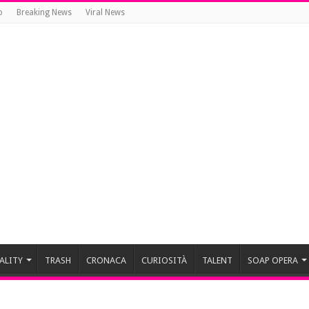
o
Breaking News
Viral News
ALITY
TRASH
CRONACA
CURIOSITÀ
TALENT
SOAP OPERA