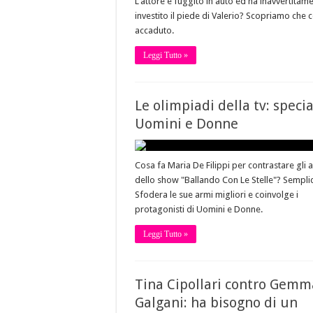
L'attore è fuggito in auto ed ha inavvertitam
investito il piede di Valerio? Scopriamo che 
accaduto.
Leggi Tutto »
Le olimpiadi della tv: speci
Uomini e Donne
Cosa fa Maria De Filippi per contrastare gli a
dello show "Ballando Con Le Stelle"? Sempli
Sfodera le sue armi migliori e coinvolge i
protagonisti di Uomini e Donne.
Leggi Tutto »
Tina Cipollari contro Gemm
Galgani: ha bisogno di un