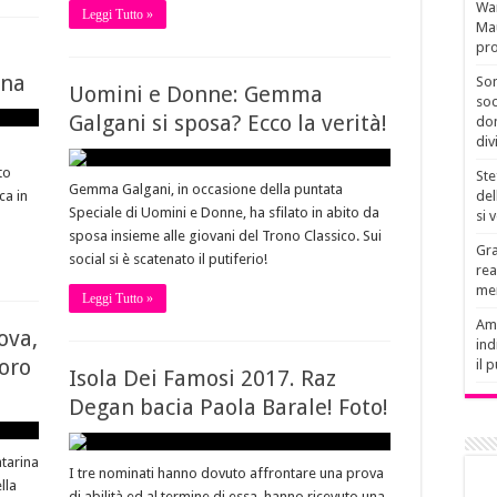
Wan
Leggi Tutto »
Mau
pro
nna
Son
Uomini e Donne: Gemma
soc
Galgani si sposa? Ecco la verità!
don
div
to
Ste
Gemma Galgani, in occasione della puntata
ca in
del
Speciale di Uomini e Donne, ha sfilato in abito da
si 
sposa insieme alle giovani del Trono Classico. Sui
Gra
social si è scatenato il putiferio!
rea
men
Leggi Tutto »
Amb
ova,
ind
loro
il 
Isola Dei Famosi 2017. Raz
Degan bacia Paola Barale! Foto!
atarina
I tre nominati hanno dovuto affrontare una prova
lla
di abilità ed al termine di essa, hanno ricevuto una