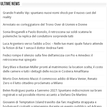
Ultime News
Grande Fratello Vip: spuntano nuovi nomi shock per il nuovo cast del
reality
Arrestato ex corteggiatore del Trono Over di Uomini e Donne
Sonia Bruganelli e Paolo Bonolis, il retroscena sui soldi scatena le
polemiche: la replica del conduttore sorprende tutti
Luca Argentero verso l’addio a Doc – Nelle tue mani: quale futuro attende
la fiction di Rai 1 senza il dottor Andrea Fanti
Fedez rompe il silenzio sulla fine dell’amicizia con Pio e Amedeo: il
retroscena mai spiegato
Ilary Blasi e Bastian Müller pronti al matrimonio: la location scelta, il costo
delle camere e tutti i dettagli delle nozze in Costiera Amalfitana
Morto Don Antonio Mazzi: il commosso addio di Mara Venier, Renato
Zero e il lutto cittadino proclamato a Milano
Belen Rodriguez punta a Sanremo 2027: Spuntano indiscrezioni sui brani
registrati e sul possibile ritorno accanto a Stefano De Martino
Giovanni di Temptation Island travolto dai fan: maglietta strappata e
bodyguard costretti a intervenire durante un evento pubblico ad Adrano