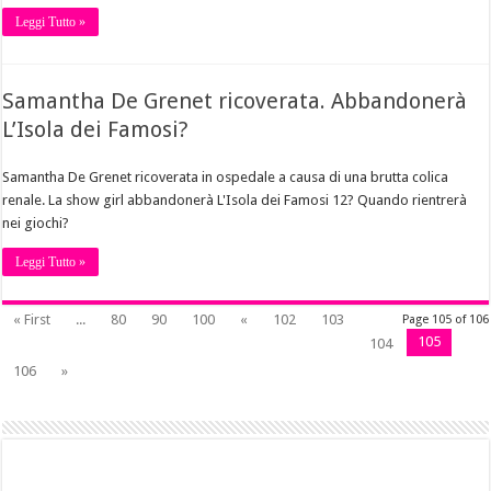
Leggi Tutto »
Samantha De Grenet ricoverata. Abbandonerà
L’Isola dei Famosi?
Samantha De Grenet ricoverata in ospedale a causa di una brutta colica
renale. La show girl abbandonerà L'Isola dei Famosi 12? Quando rientrerà
nei giochi?
Leggi Tutto »
« First
...
80
90
100
«
102
103
Page 105 of 106
105
104
106
»