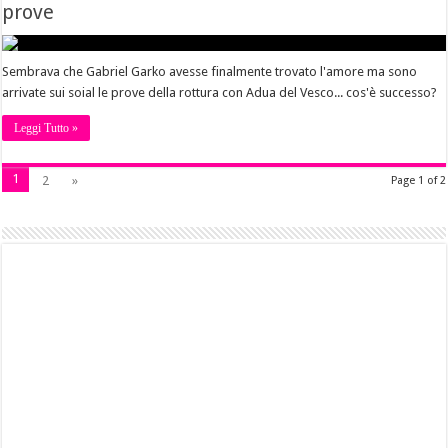
prove
Sembrava che Gabriel Garko avesse finalmente trovato l'amore ma sono
arrivate sui soial le prove della rottura con Adua del Vesco... cos'è successo?
Leggi Tutto »
1
2
»
Page 1 of 2