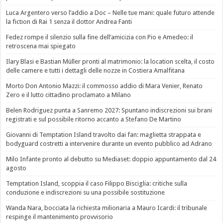
Luca Argentero verso l’addio a Doc – Nelle tue mani: quale futuro attende
la fiction di Rai 1 senza il dottor Andrea Fanti
Fedez rompe il silenzio sulla fine dell’amicizia con Pio e Amedeo: il
retroscena mai spiegato
Ilary Blasi e Bastian Müller pronti al matrimonio: la location scelta, il costo
delle camere e tutti i dettagli delle nozze in Costiera Amalfitana
Morto Don Antonio Mazzi: il commosso addio di Mara Venier, Renato
Zero e il lutto cittadino proclamato a Milano
Belen Rodriguez punta a Sanremo 2027: Spuntano indiscrezioni sui brani
registrati e sul possibile ritorno accanto a Stefano De Martino
Giovanni di Temptation Island travolto dai fan: maglietta strappata e
bodyguard costretti a intervenire durante un evento pubblico ad Adrano
Milo Infante pronto al debutto su Mediaset: doppio appuntamento dal 24
agosto
Temptation Island, scoppia il caso Filippo Bisciglia: critiche sulla
conduzione e indiscrezioni su una possibile sostituzione
Wanda Nara, bocciata la richiesta milionaria a Mauro Icardi: il tribunale
respinge il mantenimento provvisorio