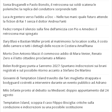
Sonia Bruganelli e Paolo Bonolis, il retroscena sui soldi scatena le
polemiche: la replica del conduttore sorprende tutti
Luca Argentero verso l’addio a Doc – Nelle tue mani: quale futuro attende
la fiction di Rai 1 senza il dottor Andrea Fanti
Fedez rompe il silenzio sulla fine dell’amicizia con Pio e Amedeo: il
retroscena mai spiegato
Ilary Blasi e Bastian Müller pronti al matrimonio: la location scelta, il costo
delle camere e tutti i dettagli delle nozze in Costiera Amalfitana
Morto Don Antonio Mazzi: il commosso addio di Mara Venier, Renato
Zero e il lutto cittadino proclamato a Milano
Belen Rodriguez punta a Sanremo 2027: Spuntano indiscrezioni sui brani
registrati e sul possibile ritorno accanto a Stefano De Martino
Giovanni di Temptation Island travolto dai fan: maglietta strappata e
bodyguard costretti a intervenire durante un evento pubblico ad Adrano
Milo Infante pronto al debutto su Mediaset: doppio appuntamento dal 24
agosto
Temptation Island, scoppia il caso Filippo Bisciglia: critiche sulla
conduzione e indiscrezioni su una possibile sostituzione